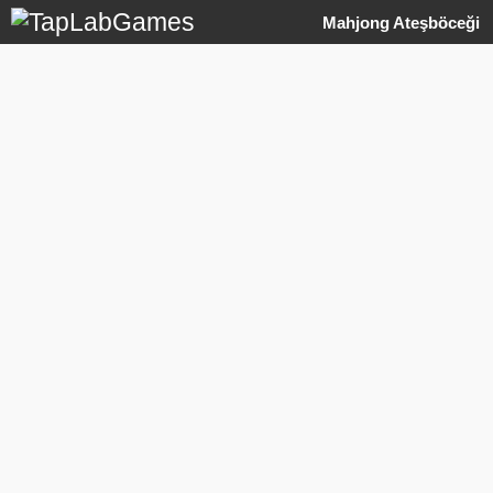
Mahjong Ateşböceği